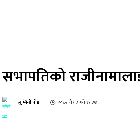
२२ साउन २०८३, शुक्रबार
लुम्बिनी प्रदेश
गृहपृष्ठ
समाज
राजनीति
सभापतिको राजीनामालाई 
लुम्बिनी पोष्ट
२०८२ चैत्र ३ गते ११:३७