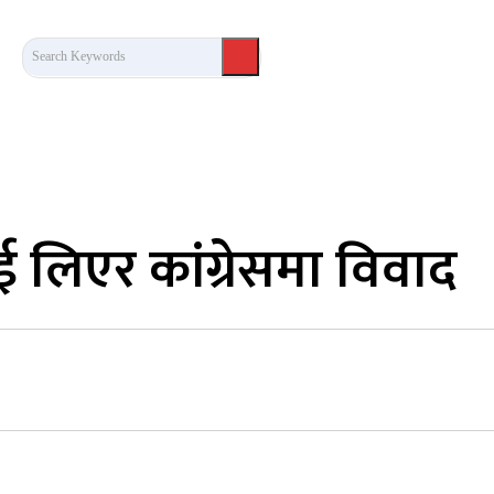
Search Keywords
कला/साहित्य
लेख / दृष्टिकोण
अन्तर्वार्ता
खेल
लिएर कांग्रेसमा विवाद