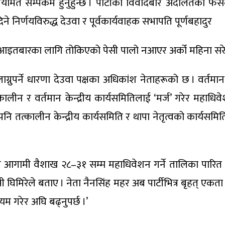
ित सम्पर्कमै हुनुहुन्छ । पार्टीको विवादबारे अदालतको फैसला
ने निर्णयविरुद्ध देउवा र पूर्वकार्यवाहक सभापति पूर्णबहादुर
। आइतबारका लागि तोकिएको पेसी पालो नआएर अर्को महिना सर
ुपर्ने धारणा देउवा पक्षका अधिकांश नेताहरूको छ । वर्तमान क
कालीन र वर्तमान केन्द्रीय कार्यसमितिलाई ‘मर्ज’ गरेर महाधिवे
नि तत्कालीन केन्द्रीय कार्यसमिति र थापा नेतृत्वको कार्यसमित
ले आगामी वैशाख २८–३१ सम्म महाधिवेशन गर्ने तालिका पारित ग
ी घिमिरेले बताए । नेता नैनसिंह महर अब पार्टीभित्र बृहत् एक
म गरेर अघि बढ्नुपर्छ ।’