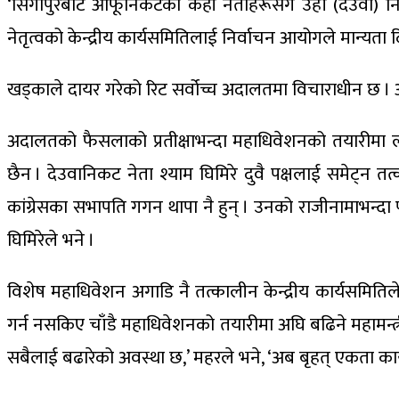
‘सिंगापुरबाट आफूनिकटका केही नेताहरूसँग उहाँ (देउवा) नियम
नेतृत्वको केन्द्रीय कार्यसमितिलाई निर्वाचन आयोगले मान्यता दि
खड्काले दायर गरेको रिट सर्वोच्च अदालतमा विचाराधीन छ 
अदालतको फैसलाको प्रतीक्षाभन्दा महाधिवेशनको तयारीमा लाग्न
छैन । देउवानिकट नेता श्याम घिमिरे दुवै पक्षलाई समेट्न तत्
कांग्रेसका सभापति गगन थापा नै हुन् । उनको राजीनामाभन्दा प
घिमिरेले भने ।
विशेष महाधिवेशन अगाडि नै तत्कालीन केन्द्रीय कार्यसमिति
गर्न नसकिए चाँडै महाधिवेशनको तयारीमा अघि बढिने महामन्त्र
सबैलाई बढारेको अवस्था छ,’ महरले भने, ‘अब बृहत् एकता काय