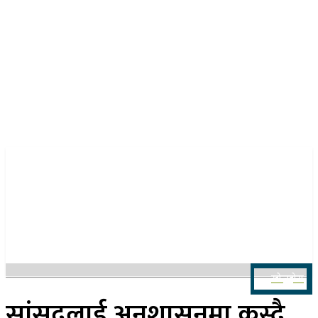
२४ साउन २०८३, आइतबार
खोज्नुहोस
सांसदलाई अनुशासनमा कस्दै