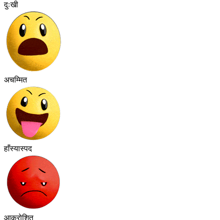
दुःखी
अचम्मित
हाँस्यास्पद
आक्रोशित