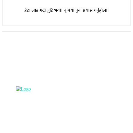
डेटा लोड गर्दा त्रुटि भयो। कृपया पुन: प्रयास गर्नुहोला।
सूचना विभाग दर्ता नम्बर : १७३०/०७६-७७
(अभ्यास मिडिया प्रा.ली द्वारा सञ्चालित)
प्रधान कार्यालय, बुद्धनगर, काठमाडौं
९८५७०६३८८२, ९८५७०६६०६७ info@lumbinipost.com