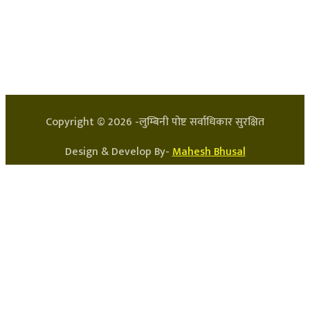
हाम्रो टिम
प्रधान सम्पादक: अर्जुन भुसाल
सन्चालक: लक्ष्मण घिमिरे
Copyright ©
2026
-लुम्बिनी पोष्ट सर्वाधिकार सुरक्षित
Design & Develop By-
Mahesh Bhusal