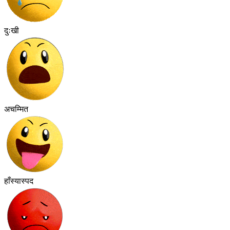
दुःखी
अचम्मित
हाँस्यास्पद