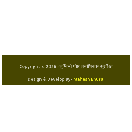
हाम्रो टिम
प्रधान सम्पादक: अर्जुन भुसाल
सन्चालक: लक्ष्मण घिमिरे
Copyright ©
2026
-लुम्बिनी पोष्ट सर्वाधिकार सुरक्षित
Design & Develop By-
Mahesh Bhusal