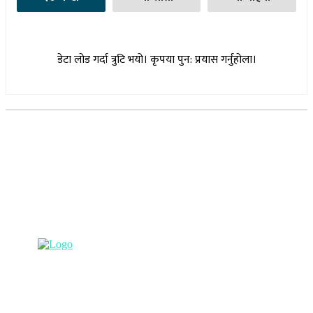
डेटा लोड गर्दा त्रुटि भयो। कृपया पुन: प्रयास गर्नुहोला।
सूचना विभाग दर्ता नम्बर : १७३०/०७६-७७
(अभ्यास मिडिया प्रा.ली द्वारा सञ्चालित)
प्रधान कार्यालय, बुद्धनगर, काठमाडौं
९८५७०६३८८२, ९८५७०६६०६७ info@lumbinipost.com