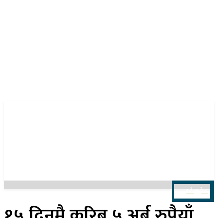
२४ साउन २०८३, आइतबार
खोज्नुहोस
१५ दिनमै करिब ५ अर्ब रुपैयाँ