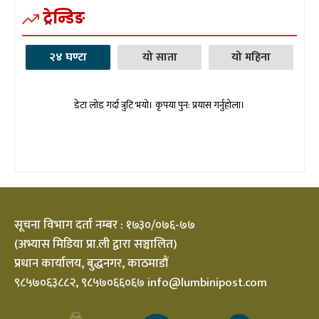
ट्रेन्डिङ
२४ घण्टा
यो साता
यो महिना
डेटा लोड गर्दा त्रुटि भयो। कृपया पुन: प्रयास गर्नुहोला।
सूचना विभाग दर्ता नम्बर : १७३०/०७६-७७
(अभ्यास मिडिया प्रा.ली द्वारा सञ्चालित)
प्रधान कार्यालय, बुद्धनगर, काठमाडौं
९८५७०६३८८२, ९८५७०६६०६७ info@lumbinipost.com