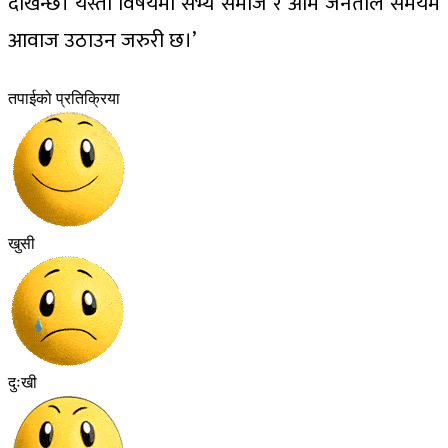
देखिन्छ। यस्तो विषयमा सभ्य समाज र आम जनताले समयमै
आवाज उठाउन जरुरी छ।’
तपाईको प्रतिक्रिया
खुसी
दुःखी