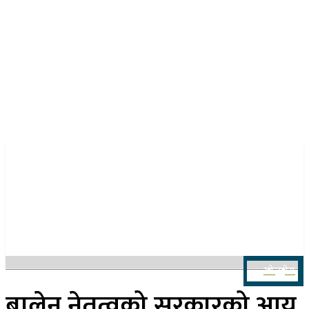
२३ साउन २०८३, शनिबार
खोज्नुहोस
बालेन नेतृत्वको सरकारको आयु