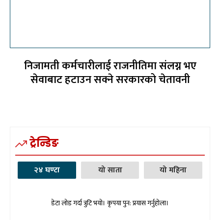
निजामती कर्मचारीलाई राजनीतिमा संलग्न भए
सेवाबाट हटाउन सक्ने सरकारको चेतावनी
ट्रेन्डिङ
२४ घण्टा
यो साता
यो महिना
डेटा लोड गर्दा त्रुटि भयो। कृपया पुन: प्रयास गर्नुहोला।