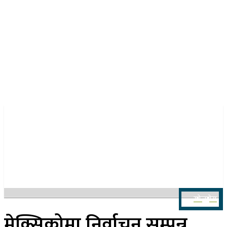
२१ साउन २०८३, बिहिबार
खोज्नुहोस
मेक्सिकोमा निर्वाचन सम्पन्न