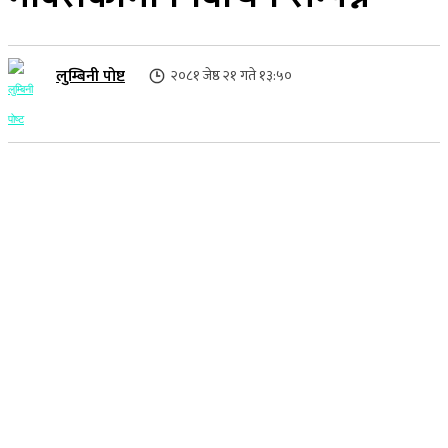
लुम्बिनी पोष्ट
२०८१ जेष्ठ २१ गते १३:५०