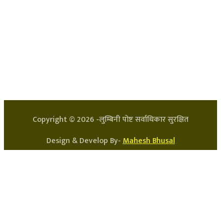
हाम्रो टिम
प्रधान सम्पादक: अर्जुन भुसाल
सन्चालक: लक्ष्मण घिमिरे
Copyright ©
2026
-लुम्बिनी पोष्ट सर्वाधिकार सुरक्षित
Design & Develop By-
Mahesh Bhusal