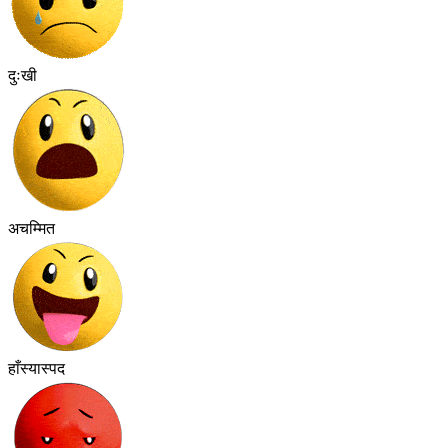
दुःखी
अचम्मित
हाँस्यास्पद