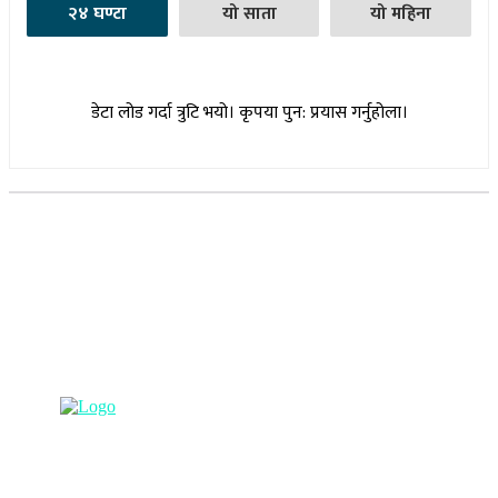
२४ घण्टा
यो साता
यो महिना
डेटा लोड गर्दा त्रुटि भयो। कृपया पुन: प्रयास गर्नुहोला।
सूचना विभाग दर्ता नम्बर : १७३०/०७६-७७
(अभ्यास मिडिया प्रा.ली द्वारा सञ्चालित)
प्रधान कार्यालय, बुद्धनगर, काठमाडौं
९८५७०६३८८२, ९८५७०६६०६७ info@lumbinipost.com