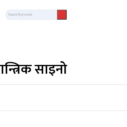
Search Keywords
कला/साहित्य
लेख / दृष्टिकोण
अन्तर्वार्ता
खेल
ान्त्रिक साइनो