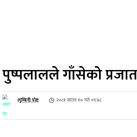
२३ साउन २०८३, शनिबार
लुम्बिनी प्रदेश
गृहपृष्ठ
समाज
राजनीति
पुष्पलालले गाँसेको प्रजात
लुम्बिनी पोष्ट
२०८१ साउन १० गते ०९:४८