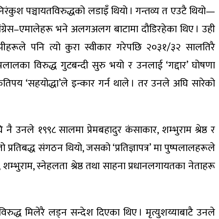
ा निरंकुश पञ्चायतविरुद्धको लडाइँ थियो । गन्तव्य त एउटै थियो—
ि कांग्रेस–एमालेहरू भने अलगअलग बाटामा दौडिरहेका थिए । उही
पीहरूले पनि त्यो कुरा स्वीकार गरेपछि २०३१/३२ सालतिरै
ुष्पलालका विरुद्ध गुटबन्दी सुरु भयो र उनलाई ‘गद्दार’ घोषणा
 कतिपय ‘सहयोद्धा’ले इन्कार गर्न थाले । तर उनले अघि सारेको
उनले १९९८ सालमा प्रेमबहादुर कंसाकार, शम्भुराम श्रेष्ठ र
 प्रतिबद्ध संगठन थियो, जसको ‘प्रतिज्ञापत्र’ मा पुष्पलालहरूले
 शम्भुराम, स्नेहलता श्रेष्ठ तथा साहना प्रधानलगायतका नेताहरू
रुद्ध मिलेरै लड्न सन्देश दिएका थिए । मृत्युशय्याबाटै उनले