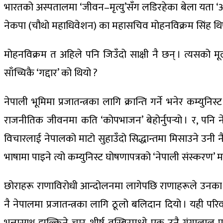
भारतको अस्पतालमा ‘जीवन–मृत्यु’सँग लडिरहेका बेला यता ‘आ
नेकपा (चौथो महाधिवेशन) का महासचिव मोहनविक्रम सिंह थिए
मोहनविक्रम त अहिले पनि जिउँदो साक्षी नै छन् । त्यसको मूल
साँच्चिकै ‘गद्दार’ को थियो ?
नेपाली भूमिमा प्रजातन्त्रका लागि क्रान्ति गर्ने भनेर कम्युन
राजनीतिक जीवनमा कति ‘कोपभाजन’ बेहोर्नुपर्‍यो । र, पनि नेप
विचारलाई नेपालको माटो सुहाउँदो सिद्धान्तमा मिसाउने उनी नै 
भाषामा पाइने त्यो कम्युनिस्ट घोषणापत्रको ‘नेपाली संस्करण’ मा 
छोराहरू राणाविरोधी आन्दोलनमा लागेपछि राणाहरूले उनका बाबु
नै नेपालमा प्रजातन्त्रका लागि ठूलो बलिदान दियो । यही पर
भन्नासाथ झुल्किने चार शीर्ष तस्बिरमध्ये एक उनै गंगालाल 