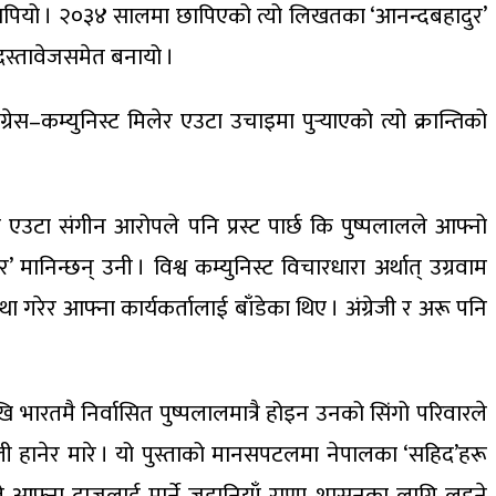
त छापियो । २०३४ सालमा छापिएको त्यो लिखतका ‘आनन्दबहादुर’
दस्तावेजसमेत बनायो ।
स–कम्युनिस्ट मिलेर एउटा उचाइमा पुर्‍याएको त्यो क्रान्तिको
 त्यो एउटा संगीन आरोपले पनि प्रस्ट पार्छ कि पुष्पलालले आफ्नो
मानिन्छन् उनी । विश्व कम्युनिस्ट विचारधारा अर्थात् उग्रवाम
ा गरेर आफ्ना कार्यकर्तालाई बाँडेका थिए । अंग्रेजी र अरू पनि
 भारतमै निर्वासित पुष्पलालमात्रै होइन उनको सिंगो परिवारले
ोली हानेर मारे । यो पुस्ताको मानसपटलमा नेपालका ‘सहिद’हरू
सले आफ्ना दाजुलाई मार्ने जहानियाँ राणा शासनका लागि लड्ने