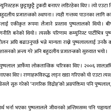
्युनिस्टहरू छुट्टाछुट्टै टुकडी बनाएर लडिरहेका थिए । त्यो एउट
नि बहुदलीय प्रजातन्त्रको स्थापना । त्यही गन्तव्य पाउनका लाग
ई एकीकृत रूपमा लैजाने प्रस्ताव पुष्पलालको थियो । बी
े रणनीति बनेको थियो । त्यसकै परिणाम कम्युनिस्ट पार्टीभित्र प
्दोलन अघि बढाउनुपर्छ भन्ने मान्यता राख्ने पुष्पलाललाई उनकै
सनको अन्त्य गरे अनि बहुदलीय प्रजातन्त्रको सुरुवात भयो ।
्पलाल आफैंमा लोकतान्त्रिक चरित्रका थिए । २००६ सालअघि नै 
’ बनाएका थिए । राणाहरूविरुद्ध लड्न खडा गरिएको यो एउटा त्यस्तो
सले सुरु गरेको ‘नागरिक विद्रोह’को अग्रपंक्तिमा पनि पुष्पलाल,
रार्थ भर्ना भएका पुष्पलालले जीवनको अन्तिमसम्म पनि पञ्चायतवि