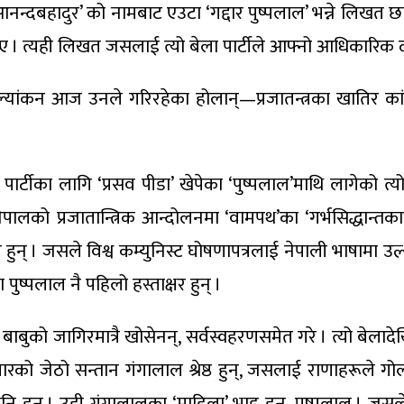
नन्दबहादुर’ को नामबाट एउटा ‘गद्दार पुष्पलाल’ भन्ने लिख
 । त्यही लिखत जसलाई त्यो बेला पार्टीले आफ्नो आधिकारिक 
्यांकन आज उनले गरिरहेका होलान्—प्रजातन्त्रका खातिर कांग्रे
िस्ट पार्टीका लागि ‘प्रसव पीडा’ खेपेका ‘पुष्पलाल’माथि लागेको
ालको प्रजातान्त्रिक आन्दोलनमा ‘वामपथ’का ‘गर्भसिद्धान्तकार’ 
हुन् । जसले विश्व कम्युनिस्ट घोषणापत्रलाई नेपाली भाषामा उल्थ
पुष्पलाल नै पहिलो हस्ताक्षर हुन् ।
को जागिरमात्रै खोसेनन्, सर्वस्वहरणसमेत गरे । त्यो बेलादेखि
िवारको जेठो सन्तान गंगालाल श्रेष्ठ हुन्, जसलाई राणाहरूले ग
पनि हुन् । उही गंगालालका ‘माहिला’ भाइ हुन्, पुष्पलाल । ज