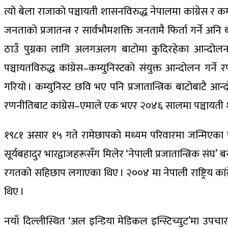
त्यो बेला राजाको पञ्चायती शासनविरुद्ध नेपालमा कांग्रेस र कम
जनताको प्रजातन्त्र र सार्वभौमशक्ति जनतामै फिर्ता गर्ने अ
ठाउँ पुग्नका लागि अलगअलग बाटोमा कुदिरहेका आन्दोलनला
पञ्चायतविरुद्ध कांग्रेस–कम्युनिस्टको संयुक्त आन्दोलन गर्न
गरियो । कम्युनिस्ट छवि भए पनि प्रजातान्त्रिक बाटोबाटै आन
रणनीतिबाट कांग्रेस–एमाले एक भएर २०४६ सालमा पञ्चायती शा
१९८१ असार १५ गते रामेछापको मध्यम परिवारमा जन्मिएका पुष
सूर्यबहादुर भारद्वाजहरूसँग मिलेर ‘नेपाली प्रजातान्त्रिक संघ
रगतको सहिछाप लगाएका थिए । २००४ मा नेपाली राष्ट्रिय कांग्रे
थिए ।
नयाँ दिल्लीस्थित ‘अल इन्डिया मेडिकल इन्स्टिच्युट’मा उपचा