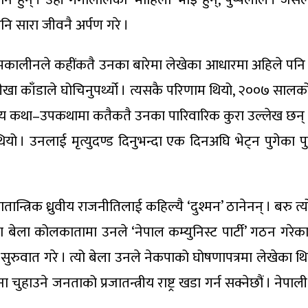
अनि सारा जीवनै अर्पण गरे ।
ालीनले कहींकतै उनका बारेमा लेखेका आधारमा अहिले पनि भन्
तीखा काँडाले घोचिनुपर्थ्यो । त्यसकै परिणाम थियो, २००७ सालको
पय कथा–उपकथामा कतैकतै उनका पारिवारिक कुरा उल्लेख छन् । त
। उनलाई मृत्युदण्ड दिनुभन्दा एक दिनअघि भेट्न पुगेका पुष्
जातान्त्रिक ध्रुवीय राजनीतिलाई कहिल्यै ‘दुश्मन’ ठानेनन् । बर
 बेला कोलकातामा उनले ‘नेपाल कम्युनिस्ट पार्टी’ गठन गरे
रुवात गरे । त्यो बेला उनले नेकपाको घोषणापत्रमा लेखेका थिए—
सिना चुहाउने जनताको प्रजातन्त्रीय राष्ट्र खडा गर्न सक्नेछौं