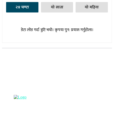
२४ घण्टा
यो साता
यो महिना
डेटा लोड गर्दा त्रुटि भयो। कृपया पुन: प्रयास गर्नुहोला।
सूचना विभाग दर्ता नम्बर : १७३०/०७६-७७
(अभ्यास मिडिया प्रा.ली द्वारा सञ्चालित)
प्रधान कार्यालय, बुद्धनगर, काठमाडौं
९८५७०६३८८२, ९८५७०६६०६७ info@lumbinipost.com