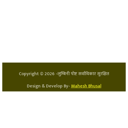
हाम्रो टिम
प्रधान सम्पादक: अर्जुन भुसाल
सन्चालक: लक्ष्मण घिमिरे
Copyright ©
2026
-लुम्बिनी पोष्ट सर्वाधिकार सुरक्षित
Design & Develop By-
Mahesh Bhusal