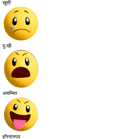
खुसी
दुःखी
अचम्मित
हाँस्यास्पद