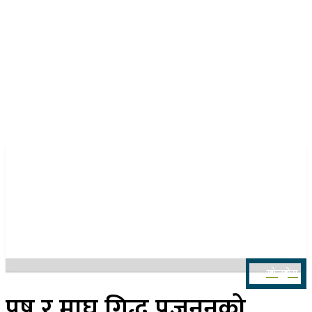
२३ साउन २०८३, शनिबार
खोज्नुहोस
पुष र माघ गिद्ध प्रजननको