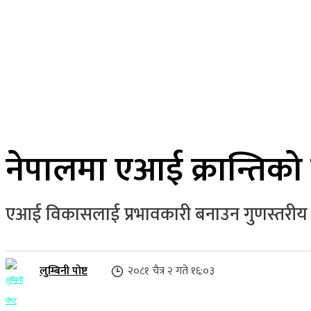
२२ साउन २०८३, शुक्रबार
लुम्बिनी प्रदेश
गृहपृष्ठ
समाज
राजनीति
नेपालमा एआई क्रान्तिक
एआई विकासलाई प्रभावकारी बनाउन गुणस्तरीय डेटा
लुम्बिनी पोष्ट
२०८१ चैत्र २ गते १६:०३