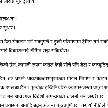
्रोसेसिङ युनिट्स) वा
उपलब्धता ।
र सुधार ।
म डेटा संकलन गर्न सक्नुपर्छ र ठुलो परिमाणमा ट्रेनिङ गर्न सक्
 एआई विकासलाई सीमित राख्न सकियोस् ।
केको छैन, कागजी रूपमा कसैले केही सोचे पनि डेटा र कम्प्युटि
थामा छैन, तर आफ्नै आवश्यकताअनुसारका मोडल निर्माण र फाइन–
ांक उपलब्ध छैन । पुल्चोक इन्जिनियरिङ क्याम्पसजस्ता प्रमुख अन
प्राप्त गर्न आवश्यक विदेशी समन्वयको थालनी गर्न जरुरी छ
ना गर्ने प्रयासमा अगाडि बढ्नु अत्यन्त महत्वपूर्ण छ । तर, यो नीत