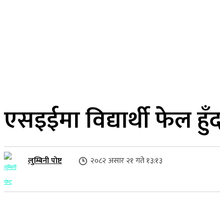
२२ साउन २०८३, शुक्रबार
लुम्बिनी प्रदेश
गृहपृष्ठ
समाज
राजनीति
एसइईमा विद्यार्थी फेल ह
लुम्बिनी पोष्ट
२०८२ असार २१ गते १३:१३