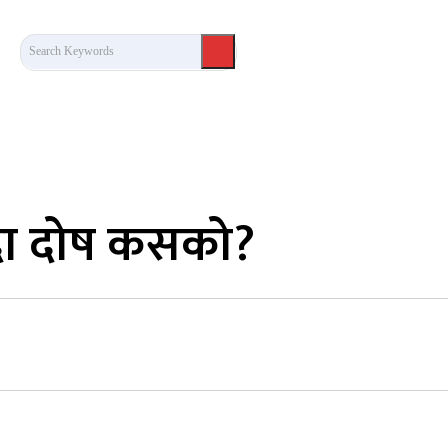
Search Keywords
कला/साहित्य
लेख / दृष्टिकोण
अन्तर्वार्ता
खेल
ुँदा दोष कसको?