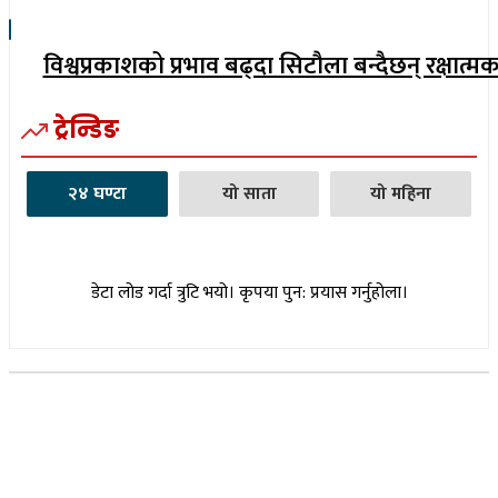
विश्वप्रकाशको प्रभाव बढ्दा सिटौला बन्दैछन् रक्षात्म
ट्रेन्डिङ
२४ घण्टा
यो साता
यो महिना
डेटा लोड गर्दा त्रुटि भयो। कृपया पुन: प्रयास गर्नुहोला।
सूचना विभाग दर्ता नम्बर : १७३०/०७६-७७
(अभ्यास मिडिया प्रा.ली द्वारा सञ्चालित)