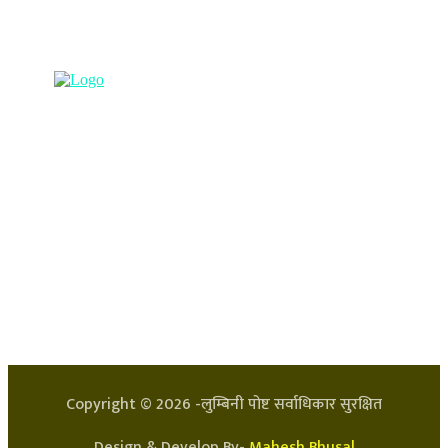
प्रधान कार्यालय, बुद्धनगर, काठमाडौं
९८५७०६३८८२, ९८५७०६६०६७ info@lumbinipost.com
हाम्रो टिम
प्रधान सम्पादक: अर्जुन भुसाल
सन्चालक: लक्ष्मण घिमिरे
Copyright ©
2026
-लुम्बिनी पोष्ट सर्वाधिकार सुरक्षित
Design & Develop By-
Mahesh Bhusal