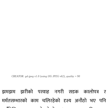
CREATOR: gd-jpeg v1.0 (using IJG JPEG v62), quality = 90
झमझम झरीको परवाह नगरी सडक कालोपत्र र
मर्मतसम्भारको काम चलिरहेको दृश्य अनौठो भए पनि