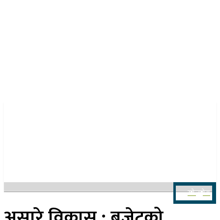
२२ साउन २०८३, शुक्रबार
खोज्नुहोस
असारे विकास : बजेटको