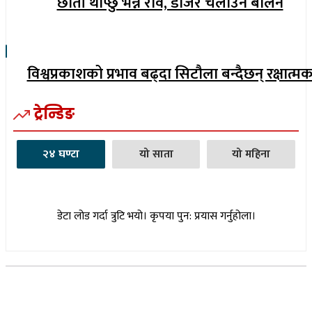
छाती थाप्छु भन्ने रवि, डोजर चलाउने बालेन
विश्वप्रकाशको प्रभाव बढ्दा सिटौला बन्दैछन् रक्षात्म
ट्रेन्डिङ
२४ घण्टा
यो साता
यो महिना
डेटा लोड गर्दा त्रुटि भयो। कृपया पुन: प्रयास गर्नुहोला।