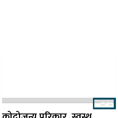
२३ साउन २०८३, शनिबार
खोज्नुहोस
कोदोजन्य परिकार, स्वस्थ