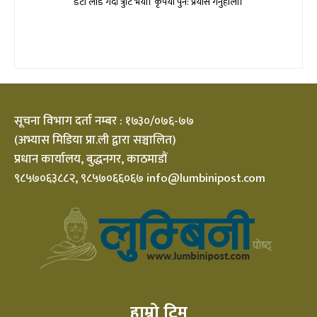
डेटा लोड गर्दा त्रुटि भयो। कृपया पुन: प्रयास गर्नुहोला।
सूचना विभाग दर्ता नम्बर : १७३०/०७६-७७
(अभ्यास मिडिया प्रा.ली द्वारा सञ्चालित)
प्रधान कार्यालय, बुद्धनगर, काठमाडौं
९८५७०६३८८२, ९८५७०६६०६७ info@lumbinipost.com
हाम्रो टिम