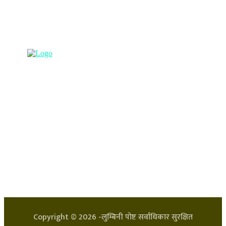
(अभ्यास मिडिया प्रा.ली द्वारा सञ्चालित)
प्रधान कार्यालय, बुद्धनगर, काठमाडौं
९८५७०६३८८२, ९८५७०६६०६७ info@lumbinipost.com
हाम्रो टिम
प्रधान सम्पादक: अर्जुन भुसाल
सन्चालक: लक्ष्मण घिमिरे
Copyright ©
2026
-लुम्बिनी पोष्ट सर्वाधिकार सुरक्षित