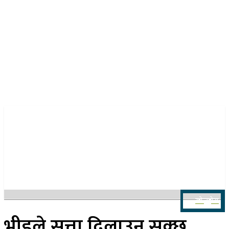
२२ साउन २०८३, शुक्रबार
खोज्नुहोस
भीडले सत्ता दिलाउन सक्छ,