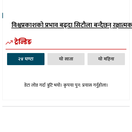
विश्वप्रकाशको प्रभाव बढ्दा सिटौला बन्दैछन् रक्षात्म
ट्रेन्डिङ
२४ घण्टा
यो साता
यो महिना
डेटा लोड गर्दा त्रुटि भयो। कृपया पुन: प्रयास गर्नुहोला।
सूचना विभाग दर्ता नम्बर : १७३०/०७६-७७