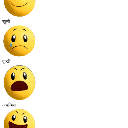
खुसी
दुःखी
अचम्मित