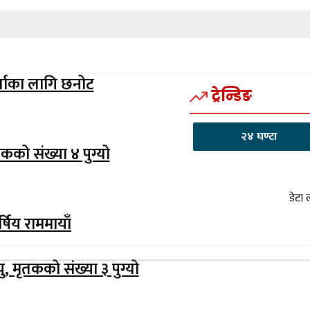
र्जाका लागि छनोट
ट्रेन्डिङ
२४ घण्टा
तकको संख्या ४ पुग्यो
डेटा 
र्षिय राममायाँ
, मृतकको संख्या ३ पुग्यो