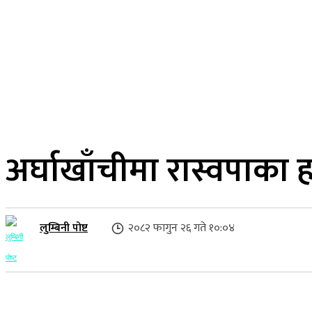
२२ साउन २०८३, शुक्रबार
लुम्बिनी प्रदेश
गृहपृष्ठ
समाज
राजनीति
अर्घाखाँचीमा रास्वपाका 
लुम्बिनी पोष्ट
२०८२ फागुन २६ गते १०:०४