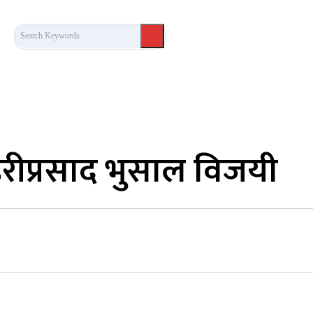
Search Keywords
कला/साहित्य
लेख / दृष्टिकोण
अन्तर्वार्ता
खेल
हरीप्रसाद भुसाल विजयी