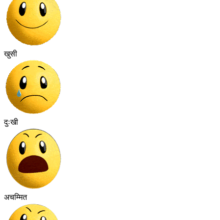
खुसी
दुःखी
अचम्मित