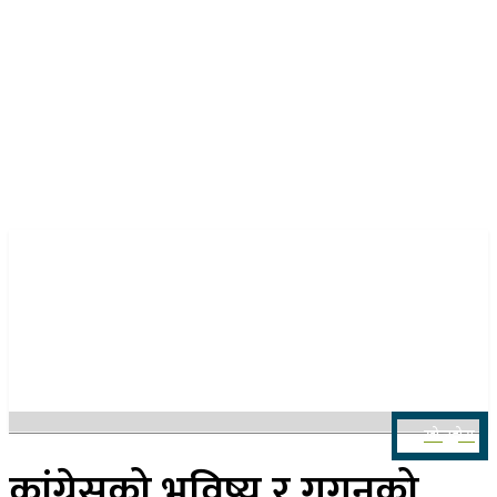
२४ साउन २०८३, आइतबार
खोज्नुहोस
कांग्रेसको भविष्य र गगनको