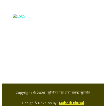
९८५७०६३८८२, ९८५७०६६०६७ info@lumbinipost.com
हाम्रो टिम
प्रधान सम्पादक: अर्जुन भुसाल
सन्चालक: लक्ष्मण घिमिरे
Copyright ©
2026
-लुम्बिनी पोष्ट सर्वाधिकार सुरक्षित
Design & Develop By-
Mahesh Bhusal