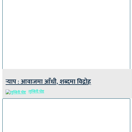
र्‍याप : आवाजमा आँधी, शब्दमा विद्रोह
लुम्बिनी पोष्ट