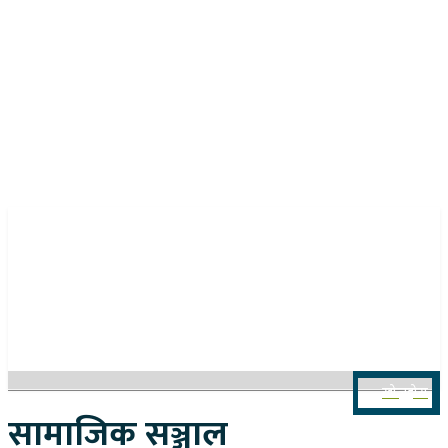
२१ साउन २०८३, बिहिबार
खोज्नुहोस
सामाजिक सञ्जाल