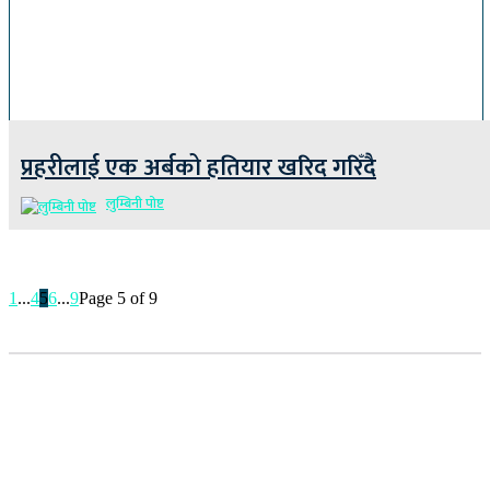
प्रहरीलाई एक अर्बको हतियार खरिद गरिँदै
लुम्बिनी पोष्ट
1
...
4
5
6
...
9
Page 5 of 9
सूचना विभाग दर्ता नम्बर : १७३०/०७६-७७
(अभ्यास मिडिया प्रा.ली द्वारा सञ्चालित)
प्रधान कार्यालय, बुद्धनगर, काठमाडौं