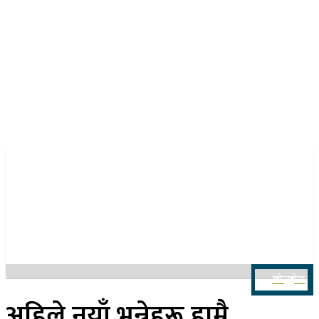
२४ साउन २०८३, आइतबार
खोज्नुहोस
अहिले नयाँ भन्नेहरू हाम्रै