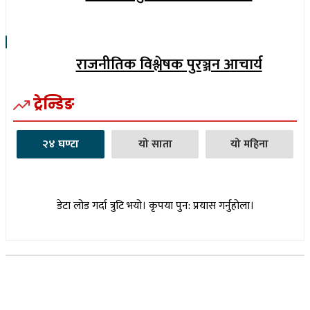
राजनीतिक विश्लेषक पुरञ्जन आचार्य
ट्रेन्डिङ
२४ घण्टा
यो साता
यो महिना
डेटा लोड गर्दा त्रुटि भयो। कृपया पुन: प्रयास गर्नुहोला।
सूचना विभाग दर्ता नम्बर : १७३०/०७६-७७