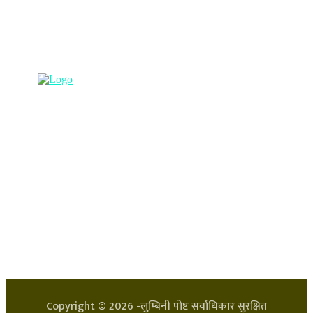
(अभ्यास मिडिया प्रा.ली द्वारा सञ्चालित)
प्रधान कार्यालय, बुद्धनगर, काठमाडौं
९८५७०६३८८२, ९८५७०६६०६७ info@lumbinipost.com
हाम्रो टिम
प्रधान सम्पादक: अर्जुन भुसाल
सन्चालक: लक्ष्मण घिमिरे
Copyright ©
2026
-लुम्बिनी पोष्ट सर्वाधिकार सुरक्षित