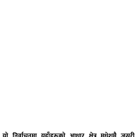
यो निर्वाचनमा यहाँहरूको आधार क्षेत्र मधेशमै जसरी