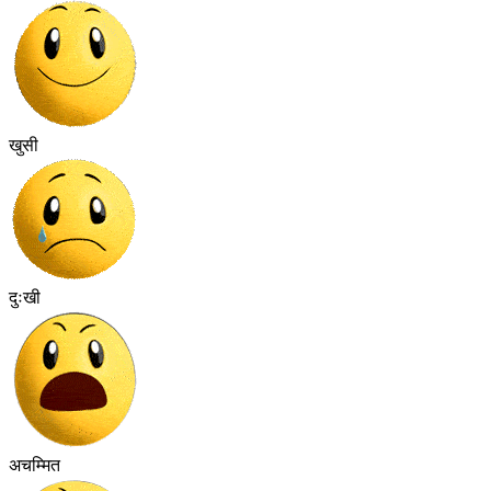
खुसी
दुःखी
अचम्मित