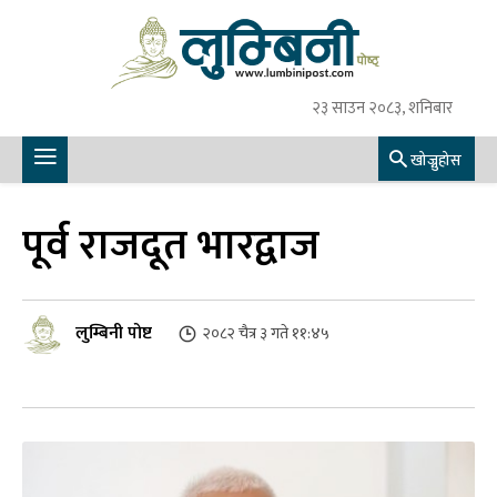
२३ साउन २०८३, शनिबार
खोज्नुहोस
पूर्व राजदूत भारद्वाज
लुम्बिनी पोष्ट
२०८२ चैत्र ३ गते ११:४५