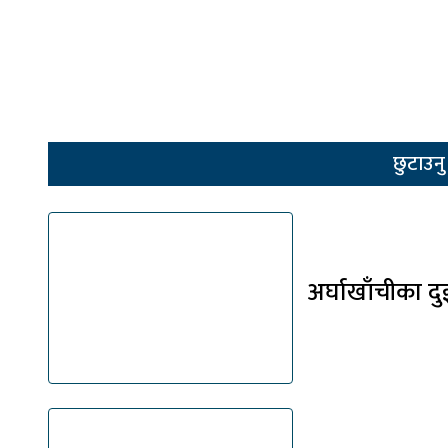
छुटाउन
अर्घाखाँचीका द