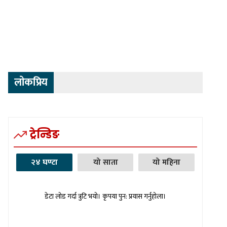
लाेकप्रिय
ट्रेन्डिङ
२४ घण्टा
यो साता
यो महिना
डेटा लोड गर्दा त्रुटि भयो। कृपया पुन: प्रयास गर्नुहोला।